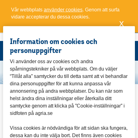
Vår webbplats
använder cookies
. Genom att surfa
vidare accepterar du dessa cookies.
x
Mina poäng
0
Ring oss
Varukorg
Meny
Information om cookies och
personuppgifter
Vi använder oss av cookies och andra
Start
/
Personuppgiftspolicy
spårningstekniker på vår webbplats. Om du väljer
“Tillåt alla” samtycker du till detta samt att vi behandlar
dina personuppgifter för att kunna anpassa vår
annonsering på andra webbplatser. Du kan när som
Det fanns ingen session. Navigera tillbaka till
helst ändra dina inställningar eller återkalla ditt
www.agriabreedersclub.se och försök igen.
samtycke genom att klicka på ”Cookie-inställningar” i
sidfoten på agria.se
Vissa cookies är nödvändiga för att sidan ska fungera,
dessa kan du inte välja bort. Det finns även cookies