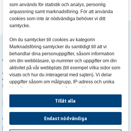
som används för statistik och analys, personlig
anpassning samt marknadsföring. För att använda
cookies som inte är nödvändiga behöver vi ditt
samtycke.
Om du samtycker till cookies av kategorin
Marknadsföring samtycker du samtidigt till att vi
behandlar dina personuppgifter, såsom information
Om Agria Breeders Shop
om din webbläsare, ip-nummer och uppgifter om din
aktivitet på vår webbplats (till exempel vilka sidor som
Agria Breeders Shop är Agria Djurförsäkrings webbshop för
visats och hur du interagerat med sajten). Vi delar
dig som är
hund- eller kattuppfödare och medlem i Agria
uppgifter såsom om målgrupp, IP-adress och unika
Breeders Club
.
identifieringsnummer med Google, Meta samt
Microsoft för att kunna anpassa vår marknadsföring.
Tillåt alla
Köpinformation
Läs mer om hur vi behandlar personuppgifter när du
besöker vår webbplats »
Ångra köp
Endast nödvändiga
Mer information om cookies »
Köpvillkor ABC