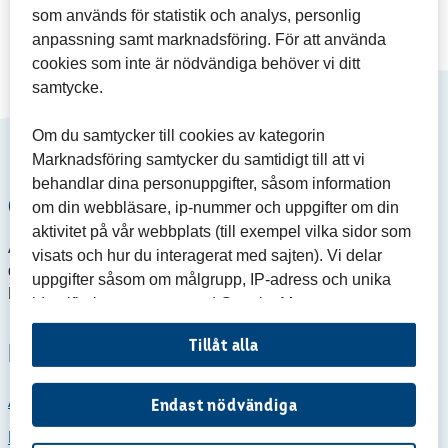
som används för statistik och analys, personlig
anpassning samt marknadsföring. För att använda
cookies som inte är nödvändiga behöver vi ditt
samtycke.
Om du samtycker till cookies av kategorin
Marknadsföring samtycker du samtidigt till att vi
behandlar dina personuppgifter, såsom information
Om Agria Breeders Shop
om din webbläsare, ip-nummer och uppgifter om din
aktivitet på vår webbplats (till exempel vilka sidor som
Agria Breeders Shop är Agria Djurförsäkrings webbshop för
visats och hur du interagerat med sajten). Vi delar
dig som är
hund- eller kattuppfödare och medlem i Agria
uppgifter såsom om målgrupp, IP-adress och unika
Breeders Club
.
identifieringsnummer med Google, Meta samt
Microsoft för att kunna anpassa vår marknadsföring.
Tillåt alla
Köpinformation
Läs mer om hur vi behandlar personuppgifter när du
besöker vår webbplats »
Ångra köp
Endast nödvändiga
Mer information om cookies »
Köpvillkor ABC