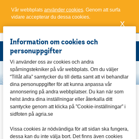
Vår webbplats
använder cookies
. Genom att surfa
vidare accepterar du dessa cookies.
x
Mina poäng
0
Ring oss
Varukorg
Meny
Information om cookies och
personuppgifter
Vi använder oss av cookies och andra
Start
/
Retur och reklamationer ABC-shop
spårningstekniker på vår webbplats. Om du väljer
“Tillåt alla” samtycker du till detta samt att vi behandlar
dina personuppgifter för att kunna anpassa vår
annonsering på andra webbplatser. Du kan när som
Det fanns ingen session. Navigera tillbaka till
helst ändra dina inställningar eller återkalla ditt
www.agriabreedersclub.se och försök igen.
samtycke genom att klicka på ”Cookie-inställningar” i
sidfoten på agria.se
Vissa cookies är nödvändiga för att sidan ska fungera,
dessa kan du inte välja bort. Det finns även cookies