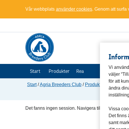
Vår webbplats
använder cookies
. Genom att surfa
Inform
Vi använd
Start
Produkter
Rea
väljer “Ti
för att k
Start
/
Agria Breeders Club
/
Produkter
/
Hund
ändra dina
inställnin
Det fanns ingen session. Navigera tillbaka till www
Vissa cook
Det finns
samt mark