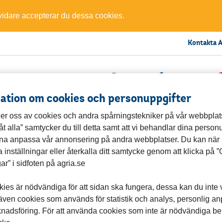
 vidare accepterar du dessa cookies.
Kontakta A
Logga in
Kontakta oss
Favori
ation om cookies och personuppgifter
er oss av cookies och andra spårningstekniker på vår webbpla
llåt alla” samtycker du till detta samt att vi behandlar dina person
unna anpassa vår annonsering på andra webbplatser. Du kan när
 inställningar eller återkalla ditt samtycke genom att klicka på 
gar” i sidfoten på agria.se
.agriabreedersclub.se och försök igen.
ies är nödvändiga för att sidan ska fungera, dessa kan du inte v
 även cookies som används för statistik och analys, personlig a
nadsföring. För att använda cookies som inte är nödvändiga be