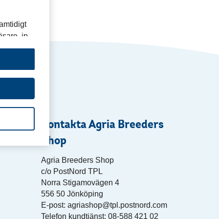
amtidigt
sare, ip-
 sidor som
lgrupp,
t för att
ts »
Kontakta Agria Breeders
Shop
Agria Breeders Shop
c/o PostNord TPL
Norra Stigamovägen 4
556 50 Jönköping
E-post: agriashop@tpl.postnord.com
Telefon kundtjänst: 08-588 421 02