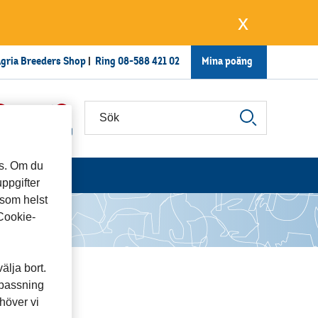
x
gria Breeders Shop
|
Ring
08-588 421 02
Mina poäng
0
0
ter
Varukorg
ts. Om du
uppgifter
 som helst
”Cookie-
älja bort.
npassning
höver vi