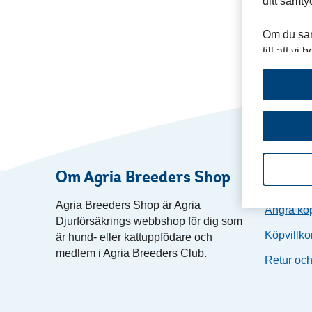
ditt samty
Om du sam
till att v
nummer och
visats och
IP-adress
kunna anp
Läs mer o
Mer infor
Om Agria Breeders Shop
Köpin
Agria Breeders Shop är Agria
Ångra kö
Djurförsäkrings webbshop för dig som
Köpvillk
är
hund- eller kattuppfödare och
medlem i Agria Breeders Club
.
Retur oc