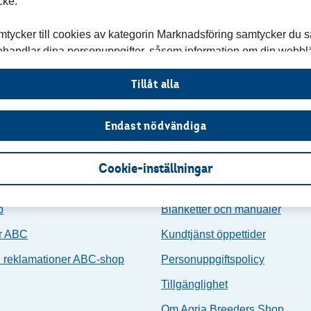
cke.
tycker till cookies av kategorin Marknadsföring samtycker du s
i behandlar dina personuppgifter, såsom information om din webblä
 uppgifter om din aktivitet på vår webbplats (till exempel vilka
Tillåt alla
 hur du interagerat med sajten). Vi delar uppgifter såsom om må
 och unika identifieringsnummer med Google, Meta samt Microsof
assa vår marknadsföring.
Endast nödvändiga
m hur vi behandlar personuppgifter när du besöker vår webbpla
Cookie-inställningar
mation om cookies »
formation
Kundservice
p
Blanketter och manualer
or ABC
Kundtjänst öppettider
h reklamationer ABC-shop
Personuppgiftspolicy
Tillgänglighet
Om Agria Breeders Shop