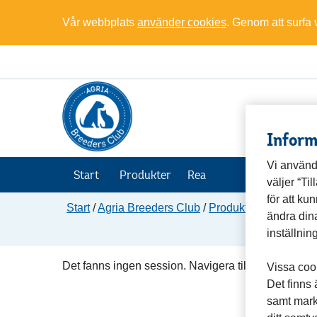
Vår webbplats
använder cookies
. Genom att surfa
Inform
Vi använd
Start
Produkter
Rea
väljer “Ti
för att k
Start
/
Agria Breeders Club
/
Produkter
/
Kläder
ändra dina
inställnin
Det fanns ingen session. Navigera tillbaka till www
Vissa cook
Det finns
samt mark