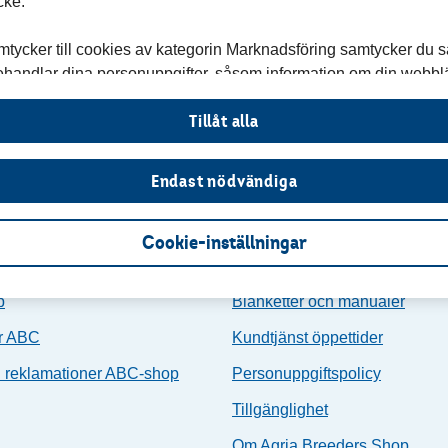
cke.
tycker till cookies av kategorin Marknadsföring samtycker du s
i behandlar dina personuppgifter, såsom information om din webblä
 uppgifter om din aktivitet på vår webbplats (till exempel vilka
Tillåt alla
 hur du interagerat med sajten). Vi delar uppgifter såsom om må
 och unika identifieringsnummer med Google, Meta samt Microsof
assa vår marknadsföring.
Endast nödvändiga
m hur vi behandlar personuppgifter när du besöker vår webbpla
Cookie-inställningar
mation om cookies »
formation
Kundservice
p
Blanketter och manualer
or ABC
Kundtjänst öppettider
h reklamationer ABC-shop
Personuppgiftspolicy
Tillgänglighet
Om Agria Breeders Shop