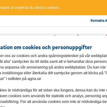
 vidare accepterar du dessa cookies.
Kontakta A
Logga in
Kontakta oss
Favori
ation om cookies och personuppgifter
er oss av cookies och andra spårningstekniker på vår webbpla
llåt alla” samtycker du till detta samt att vi behandlar dina person
unna anpassa vår annonsering på andra webbplatser. Du kan när
 inställningar eller återkalla ditt samtycke genom att klicka på 
gar” i sidfoten på agria.se
.agriabreedersclub.se och försök igen.
ies är nödvändiga för att sidan ska fungera, dessa kan du inte v
 även cookies som används för statistik och analys, personlig a
nadsföring. För att använda cookies som inte är nödvändiga be