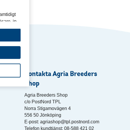
amtidigt
sare, ip-
 sidor som
lgrupp,
t för att
ts »
Kontakta Agria Breeders
Shop
Agria Breeders Shop
c/o PostNord TPL
Norra Stigamovägen 4
556 50 Jönköping
E-post: agriashop@tpl.postnord.com
Telefon kundtjänst: 08-588 421 02