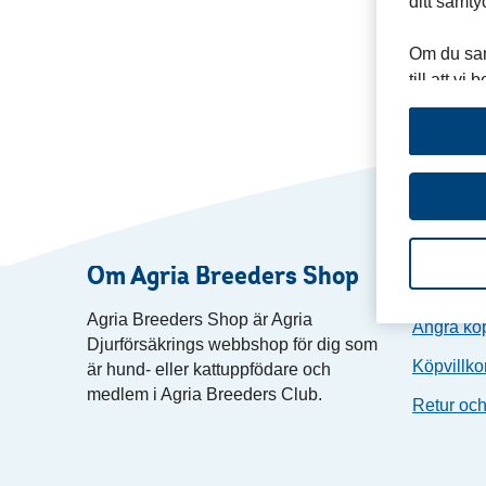
ditt samty
Om du sam
till att v
nummer och
visats och
IP-adress
kunna anp
Läs mer o
Mer infor
Om Agria Breeders Shop
Köpin
Agria Breeders Shop är Agria
Ångra kö
Djurförsäkrings webbshop för dig som
Köpvillk
är
hund- eller kattuppfödare och
medlem i Agria Breeders Club
.
Retur oc