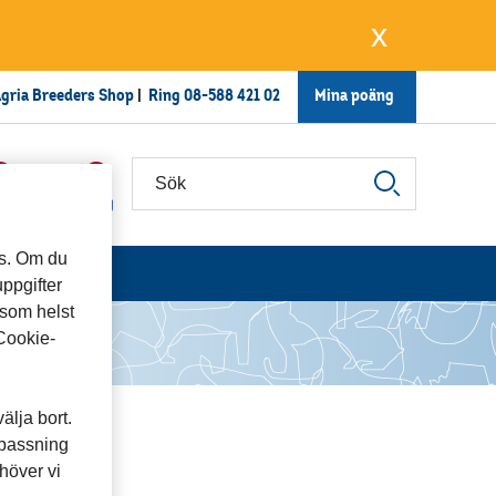
x
gria Breeders Shop
|
Ring
08-588 421 02
Mina poäng
0
0
ter
Varukorg
ts. Om du
uppgifter
 som helst
”Cookie-
älja bort.
npassning
höver vi